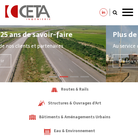
Aller
au
Plus de 25 ans de savoir-faire
contenu
Au service de nos clients et partenaires
principal
Découvrir
Routes & Rails
Structures & Ouvrages d’Art
Bâtiments & Aménagements Urbains
Eau & Environnement