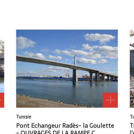
Tunisie
T
Pont Echangeur Radès- la Goulette
T
- OUVRAGES DE LA RAMPE C
l