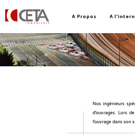
au
contenu
A Propos
A l'inter
principal
Nos ingénieurs spéc
d'ouvrages. Lors de
l'ouvrage dans son s