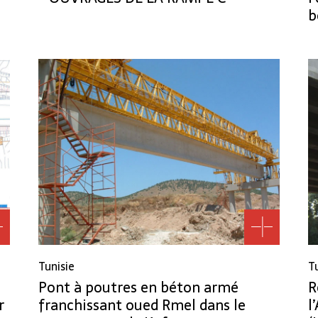
b
Tunisie
T
Pont à poutres en béton armé
R
r
franchissant oued Rmel dans le
l