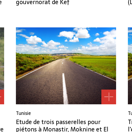
e
gouvernorat de Kef
(
Tunisie
T
Etude de trois passerelles pour
T
re
piétons à Monastir, Moknine et El
l