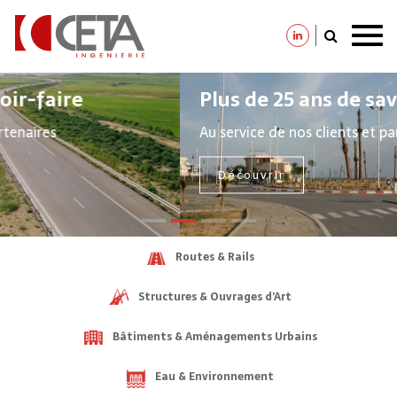
Aller
au
Plus de 25 ans de savoir-faire
contenu
Au service de nos clients et partenaires
principal
Découvrir
Routes & Rails
Structures & Ouvrages d’Art
Bâtiments & Aménagements Urbains
Eau & Environnement