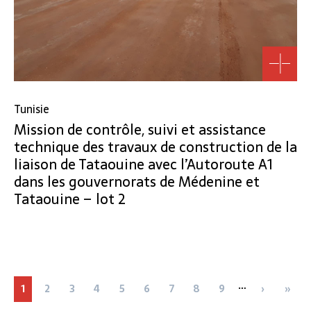
Tunisie
Mission de contrôle, suivi et assistance
technique des travaux de construction de la
liaison de Tataouine avec l’Autoroute A1
dans les gouvernorats de Médenine et
Tataouine – lot 2
Pagination
…
Page
1
Page
2
Page
3
Page
4
Page
5
Page
6
Page
7
Page
8
Page
9
Page
›
Dern
»
suivante
page