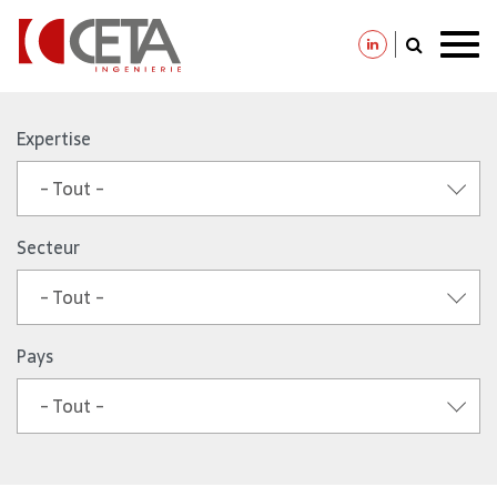
Aller
au
Expertise
contenu
- Tout -
principal
Secteur
- Tout -
Pays
- Tout -