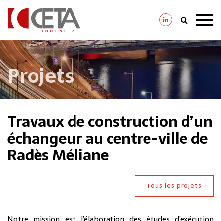
Aller
au
contenu
principal
Projets
Travaux de construction d’un
échangeur au centre-ville de
Radès Méliane
Tous les projets
Notre mission est l’élaboration des études d’exécution