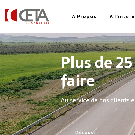
A Propos
A l'inter
Aller
au
contenu
principal
Plus de 25 ans d
faire
Au service de nos clients et partenaires
Découvrir