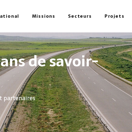
national
Missions
Secteurs
Projets
e savoir-