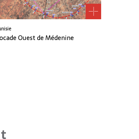
unisie
ocade Ouest de Médenine
nt