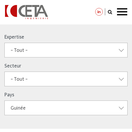
Aller
au
Expertise
contenu
- Tout -
principal
Secteur
- Tout -
Pays
Guinée