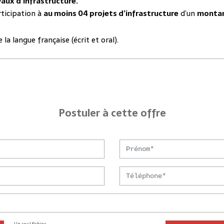
vaux
d’infrastructure.
rticipation à
au moins 04 projets d’infrastructure
d’un
montant
la langue française (écrit et oral).
Postuler à cette offre
Prénom
Téléphone
Un seul fichier.