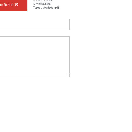
Limité à 2 Mo.
re fichier
Types autorisés : pdf.