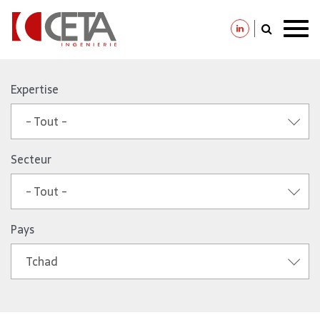
Aller
au
Expertise
contenu
- Tout -
principal
Secteur
- Tout -
Pays
Tchad